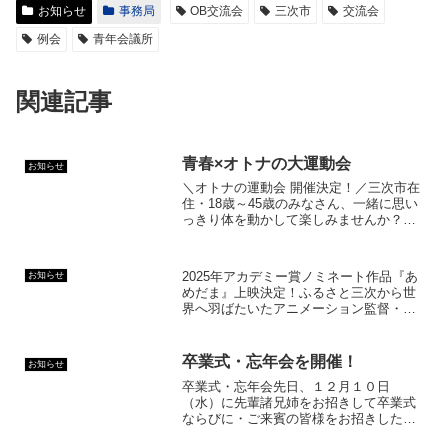
お知らせ
事務局
OB交流会
三次市
交流会
例会
青年会議所
関連記事
青春×オトナの大運動会
お知らせ
＼オトナの運動会 開催決定！／三次市在
住・18歳～45歳のみなさん、一緒に思い
っきり体を動かして楽しみませんか？た
だの運動会じゃない！笑いあり！真剣勝
負あり！出会いあり！「大人だからこそ
楽しい」交流型の運動会です！なんと女
2025年アカデミー賞ノミネート作品『あ
お知らせ
子硬式野球クラブチ...
めだま』上映決定！ふるさと三次から世
界へ羽ばたいたアニメーション監督・西
尾大介氏が、凱旋イベントとして三次市
民ホール「きりり」に登場します！『あ
めだま』は、韓国の絵本作家ペク・ヒナ
卒業式・忘年会を開催！
お知らせ
氏の作品を原作にした...
卒業式・忘年会先日、１２月１０日
（水）に先輩諸兄姉をお招きして卒業式
ならびに・ご来賓の皆様をお招きした忘
年会を開催いたしました。三次青年会議