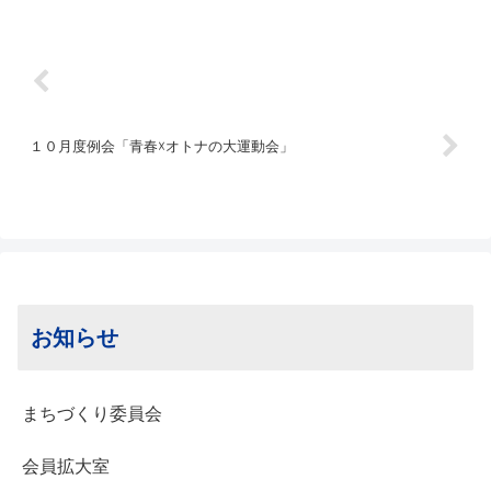
所運動をともに行ってこられた卒業生の
皆様へ、感謝と敬意を込めて送り出す、
心温まるひとときとなりました...
１０月度例会「青春☓オトナの大運動会」
お知らせ
まちづくり委員会
会員拡大室