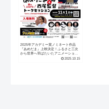
2025年アカデミー賞ノミネート作品
『あめだま』上映決定！ふるさと三次
から世界へ羽ばたいたアニメーション
監督・西尾大介氏が、凱旋イベントと
2025.10.15
して三次市民ホール「きりり」に登場
します！『あめだま』は、韓国の絵本
作家ペク・ヒナ氏の作品を原作にし
た...