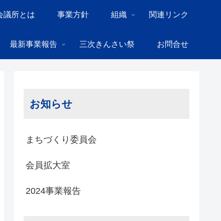
会議所とは
事業方針
組織
関連リンク
最新事業報告
三次きんさい祭
お問合せ
お知らせ
まちづくり委員会
会員拡大室
2024事業報告