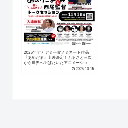
2025年アカデミー賞ノミネート作品
『あめだま』上映決定！ふるさと三次
から世界へ羽ばたいたアニメーション
監督・西尾大介氏が、凱旋イベントと
2025.10.15
して三次市民ホール「きりり」に登場
します！『あめだま』は、韓国の絵本
作家ペク・ヒナ氏の作品を原作にし
た...