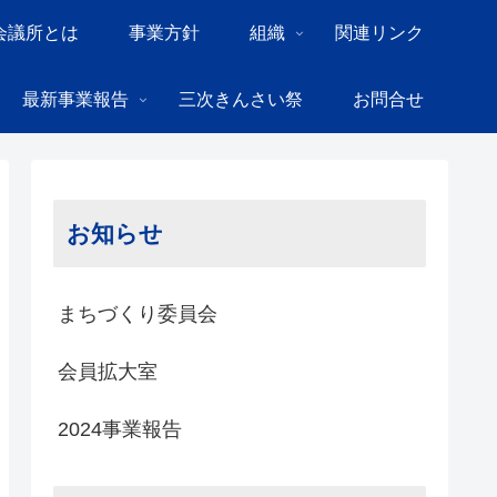
会議所とは
事業方針
組織
関連リンク
最新事業報告
三次きんさい祭
お問合せ
お知らせ
まちづくり委員会
会員拡大室
2024事業報告