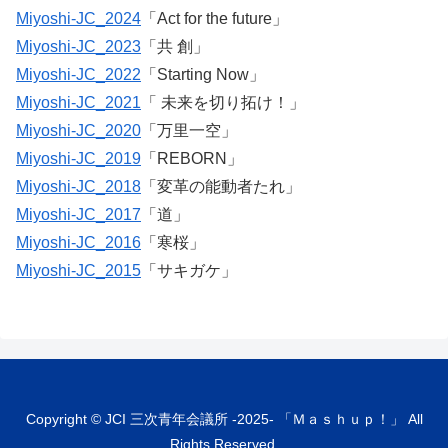
Miyoshi-JC_2024
「Act for the future」
Miyoshi-JC_2023
「共 創」
Miyoshi-JC_2022
「Starting Now」
Miyoshi-JC_2021
「 未来を切り拓け！」
Miyoshi-JC_2020
「万里一空」
Miyoshi-JC_2019
「REBORN」
Miyoshi-JC_2018
「変革の能動者たれ」
Miyoshi-JC_2017
「道」
Miyoshi-JC_2016
「寒桜」
Miyoshi-JC_2015
「サキガケ」
Copyright © JCI 三次青年会議所 -2025- 「Ｍａｓｈｕｐ！」 All
Rights Reserved.