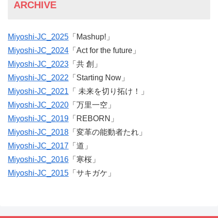
ARCHIVE
Miyoshi-JC_2025
「Mashup!」
Miyoshi-JC_2024
「Act for the future」
Miyoshi-JC_2023
「共 創」
Miyoshi-JC_2022
「Starting Now」
Miyoshi-JC_2021
「 未来を切り拓け！」
Miyoshi-JC_2020
「万里一空」
Miyoshi-JC_2019
「REBORN」
Miyoshi-JC_2018
「変革の能動者たれ」
Miyoshi-JC_2017
「道」
Miyoshi-JC_2016
「寒桜」
Miyoshi-JC_2015
「サキガケ」