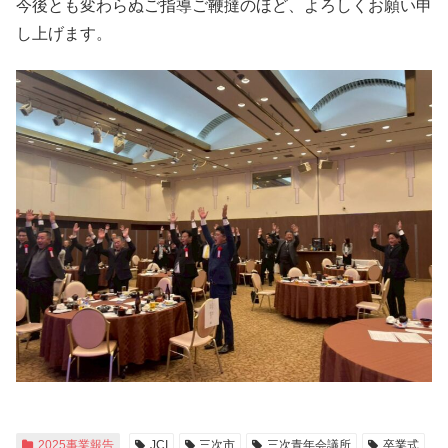
今後とも変わらぬご指導ご鞭撻のほど、よろしくお願い申
し上げます。
2025事業報告
JCI
三次市
三次青年会議所
卒業式