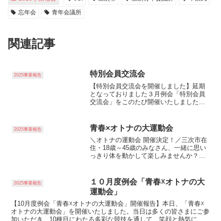
忘年会
青年会議所
関連記事
特別会員交流会
2025事業報告
【特別会員交流会を開催しました】延期
となっておりました３月例会「特別会員
交流会」をこのたび開催いたしました。
当日は、多くの特別会員の先輩方にご参
加いただき、現役メンバーとの貴重な交
流の時間となりました。石井理事長の挨
青春×オトナの大運動会
2025事業報告
拶から始まり、三次青年会...
＼オトナの運動会 開催決定！／三次市在
住・18歳～45歳のみなさん、一緒に思い
っきり体を動かして楽しみませんか？た
だの運動会じゃない！笑いあり！真剣勝
負あり！出会いあり！「大人だからこそ
楽しい」交流型の運動会です！なんと女
１０月度例会「青春☓オトナの大
2025事業報告
子硬式野球クラブチ...
運動会」
【10月度例会「青春☓オトナの大運動会」開催報告】本日、「青春☓
オトナの大運動会」を開催いたしました。当日は多くの皆さまにご参
加いただき、10種目にわたる多彩な競技を通して、笑顔と熱気に包