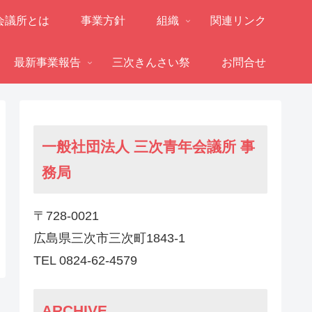
会議所とは
事業方針
組織
関連リンク
最新事業報告
三次きんさい祭
お問合せ
一般社団法人 三次青年会議所 事
務局
〒728-0021
広島県三次市三次町1843-1
TEL 0824-62-4579
ARCHIVE