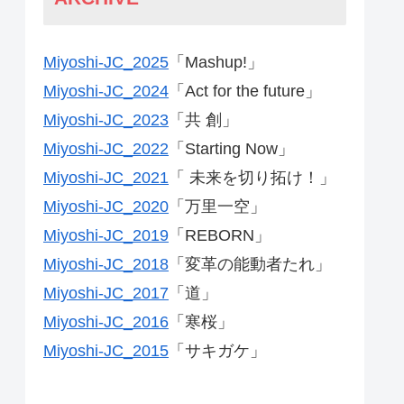
Miyoshi-JC_2025
「Mashup!」
Miyoshi-JC_2024
「Act for the future」
Miyoshi-JC_2023
「共 創」
Miyoshi-JC_2022
「Starting Now」
Miyoshi-JC_2021
「 未来を切り拓け！」
Miyoshi-JC_2020
「万里一空」
Miyoshi-JC_2019
「REBORN」
Miyoshi-JC_2018
「変革の能動者たれ」
Miyoshi-JC_2017
「道」
Miyoshi-JC_2016
「寒桜」
Miyoshi-JC_2015
「サキガケ」