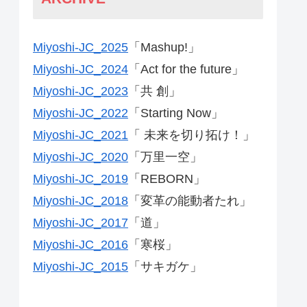
Miyoshi-JC_2025
「Mashup!」
Miyoshi-JC_2024
「Act for the future」
Miyoshi-JC_2023
「共 創」
Miyoshi-JC_2022
「Starting Now」
Miyoshi-JC_2021
「 未来を切り拓け！」
Miyoshi-JC_2020
「万里一空」
Miyoshi-JC_2019
「REBORN」
Miyoshi-JC_2018
「変革の能動者たれ」
Miyoshi-JC_2017
「道」
Miyoshi-JC_2016
「寒桜」
Miyoshi-JC_2015
「サキガケ」