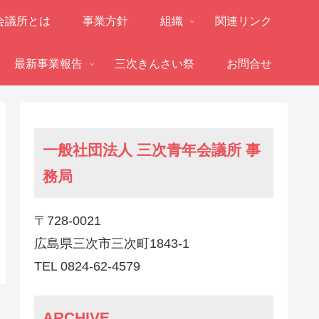
会議所とは
事業方針
組織
関連リンク
最新事業報告
三次きんさい祭
お問合せ
一般社団法人 三次青年会議所 事
務局
〒728-0021
広島県三次市三次町1843-1
TEL 0824-62-4579
ARCHIVE