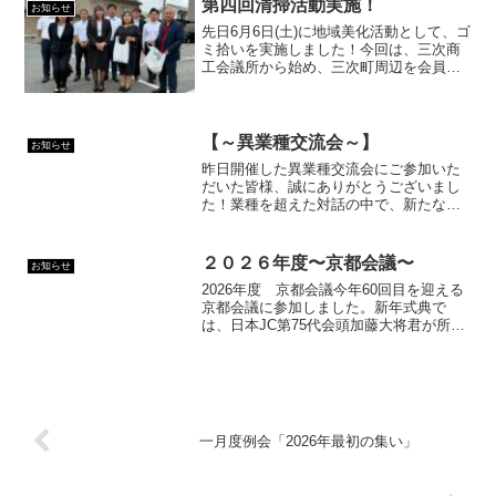
第四回清掃活動実施！
お知らせ
先日6月6日(土)に地域美化活動として、ゴ
ミ拾いを実施しました！今回は、三次商
工会議所から始め、三次町周辺を会員で
清掃！今年度から清掃活動を始めて、地
域貢献とは何かを会員全員で考える機会
が増えました。地域の方々や会員同士と
の交流する時間は今...
【～異業種交流会～】
お知らせ
昨日開催した異業種交流会にご参加いた
だいた皆様、誠にありがとうございまし
た！業種を超えた対話の中で、新たな可
能性と挑戦のきっかけが数多く生まれま
した！この出会いを一過性で終わらせる
ことなく、未来への行動へと繋げていき
２０２６年度〜京都会議〜
お知らせ
ます。“つながりが価値を...
2026年度 京都会議今年60回目を迎える
京都会議に参加しました。新年式典で
は、日本JC第75代会頭加藤大将君が所信
表明を行い、2026年度の運動方針や決意
を共有していただきました。国家フォー
ラムでは、前野氏から幸福学の研究をも
とに、幸せは...
一月度例会「2026年最初の集い」