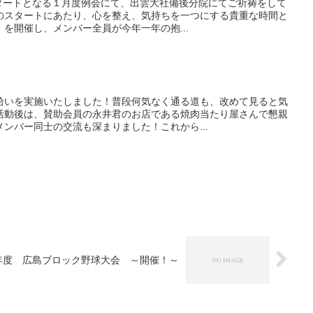
スタートとなる１月度例会にて、出雲大社備後分院にてご祈祷をして
のスタートにあたり、心を整え、気持ちを一つにする貴重な時間と
を開催し、メンバー全員が今年一年の抱...
拾いを実施いたしました！普段何気なく通る道も、改めて見ると気
活動後は、賛助会員の永井君のお店である焼肉当たり屋さんで懇親
ンバー同士の交流も深まりました！これから...
6年度 広島ブロック野球大会 ～開催！～