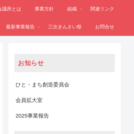
会議所とは
事業方針
組織
関連リンク
最新事業報告
三次きんさい祭
お問合せ
お知らせ
ひと・まち創造委員会
会員拡大室
2025事業報告